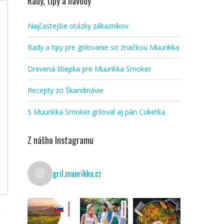
Rady, tipy a návody
Najčastejšie otázky zákazníkov
Rady a tipy pre grilovanie so značkou Muurikka
Drevená štiepka pre Muurikka Smoker
Recepty zo Škandinávie
S Muurikka Smoker griloval aj pán Cuketka
Z nášho Instagramu
gril.muurikka.cz