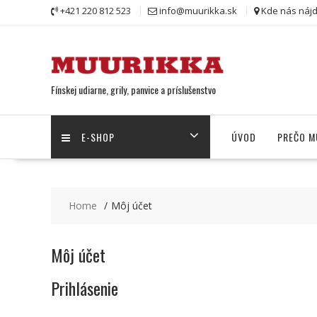
Skip
+421 220 812 523
info@muurikka.sk
Kde nás náj
to
content
Fínskej udiarne, grily, panvice a príslušenstvo
E-SHOP
ÚVOD
PREČO M
Home
Môj účet
Môj účet
Prihlásenie