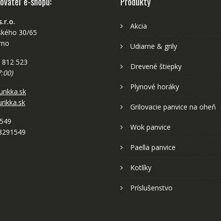
ovateľ e-shopu:
Produkty
.r.o.
Akcia
kého 30/65
rno
Udiarne & grily
 812 523
Drevené štiepky
7:00)
Plynové horáky
rikka.sk
ikka.sk
Grilovacie panvice na oheň
1549
Wok panvice
8291549
Paella panvice
Kotlíky
Príslušenstvo