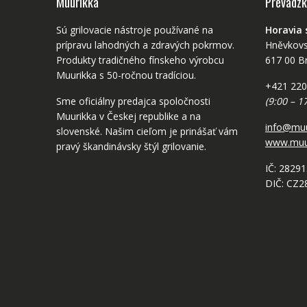
Muurikka
Prevádzk
Sú grilovacie nástroje používané na
Horavia s
prípravu lahodných a zdravých pokrmov.
Hněvkovs
Produkty tradičného fínskeho výrobcu
617 00 B
Muurikka s 50-ročnou tradíciou.
+421 220
Sme oficiálny predajca spoločnosti
(9:00 – 1
Muurikka v Českej republike a na
info@muu
slovenské. Našim cieľom je prinášať vám
www.muur
pravý škandinávsky štýl grilovanie.
IČ: 2829
DIČ: CZ2