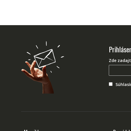
Prihlásen
Zde zadajt
Súhlas